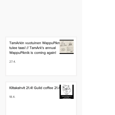
TamArkin vuotuinen WappuPiknik
tulee taas! // TamArk's annual
WappuPiknik is coming again!
27.4.
Kiltakahvit 21.4! Guild coffee 21.4!
18.4.