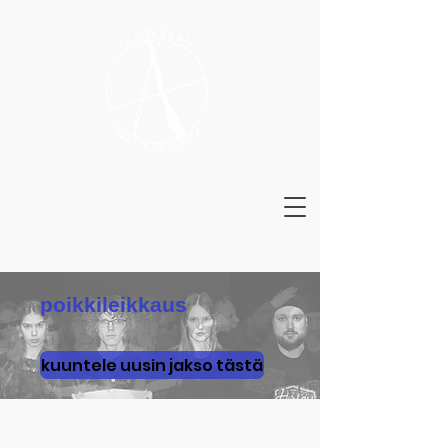
poikkileikkaus
kuuntele uusin jakso tästä