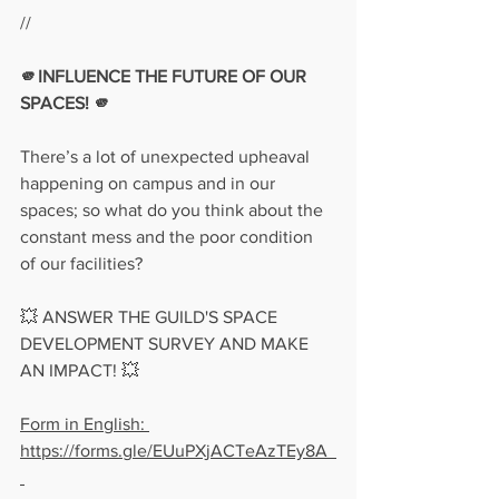
// 
🫵INFLUENCE THE FUTURE OF OUR 
SPACES! 🫵  
There’s a lot of unexpected upheaval 
happening on campus and in our 
spaces; so what do you think about the 
constant mess and the poor condition 
of our facilities?    
💥 ANSWER THE GUILD'S SPACE 
DEVELOPMENT SURVEY AND MAKE 
AN IMPACT! 💥    
Form in English: 
https://forms.gle/EUuPXjACTeAzTEy8A  