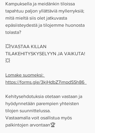
Kampuksella ja meidänkin tiloissa 
tapahtuu paljon yllättäviä myllerryksiä; 
mitä mieltä siis olet jatkuvasta 
epäsiisteydestä ja tilojemme huonosta 
tolasta?   
💥!VASTAA KILLAN 
TILAKEHITYSKYSELYYN JA VAIKUTA!
💥  
Lomake suomeksi: 
https://forms.gle/3kjHdbZ7impdSSh86  
Kehitysehdotuksia otetaan vastaan ja 
hyödynnetään parempien yhteisten 
tilojen suunnittelussa.  
Vastaamalla voit osallistua myös 
palkintojen arvontaan🏆 