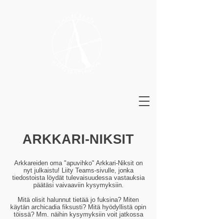
ARKKARI-NIKSIT
Arkkareiden oma "apuvihko" Arkkari-Niksit on
nyt julkaistu! Liity Teams-sivulle, jonka
tiedostoista löydät tulevaisuudessa vastauksia
päätäsi vaivaaviin kysymyksiin.
Mitä olisit halunnut tietää jo fuksina? Miten
käytän archicadia fiksusti? Mitä hyödyllistä opin
töissä? Mm. näihin kysymyksiin voit jatkossa