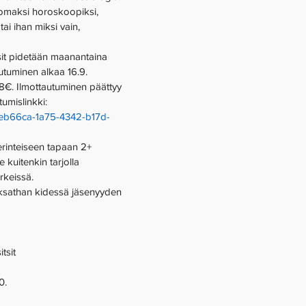
 omaksi horoskoopiksi, 
 tai ihan miksi vain, 
it pidetään maanantaina 
utuminen alkaa 16.9. 
18€. Ilmottautuminen päättyy 
umislinkki: 
9feb66ca-1a75-4342-b17d-
erinteiseen tapaan 2+ 
e kuitenkin tarjolla 
rkeissä. 
maksathan kidessä jäsenyyden 
tsit 
0. 