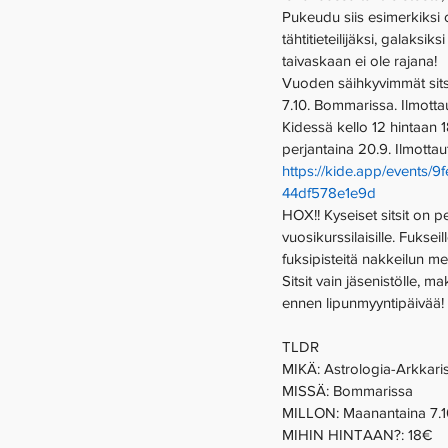
Pukeudu siis esimerkiksi
tähtitieteilijäksi, galaksiksi
taivaskaan ei ole rajana! 
Vuoden säihkyvimmät sits
7.10. Bommarissa. Ilmotta
Kidessä kello 12 hintaan 
perjantaina 20.9. Ilmottaut
https://kide.app/events/
44df578e1e9d
HOX!! Kyseiset sitsit on p
vuosikurssilaisille. Fukseill
fuksipisteitä nakkeilun me
Sitsit vain jäsenistölle, 
ennen lipunmyyntipäivää! 
TLDR 
MIKÄ: Astrologia-Arkkarisi
MISSÄ: Bommarissa 
MILLON: Maanantaina 7.1
MIHIN HINTAAN?: 18€ 