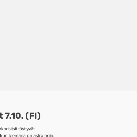
 7.10. (FI)
arisitsit täyttyvät 
, kun teemana on astrologia. 