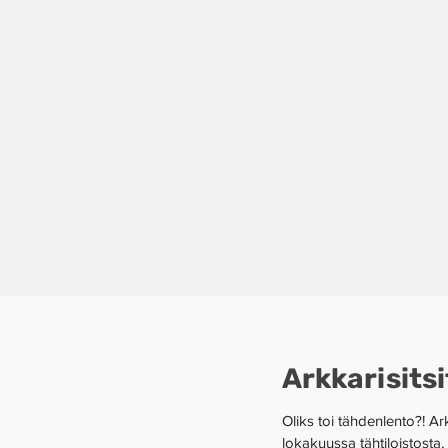
Arkkarisitsit
Oliks toi tähdenlento?! Arkk
lokakuussa tähtiloistosta