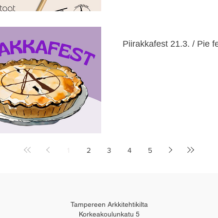
Piirakkafest 21.3. / Pie f
1
2
3
4
5
Tampereen Arkkitehtikilta
Korkeakoulunkatu 5