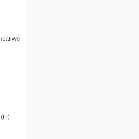
CreatiWe
 (FI)