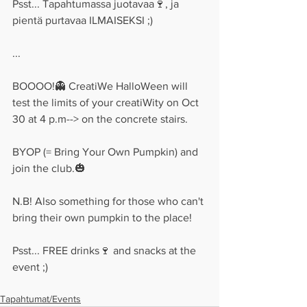
Psst... Tapahtumassa juotavaa🍷, ja 
pientä purtavaa ILMAISEKSI ;)
...
BOOOO!👻 CreatiWe HalloWeen will 
test the limits of your creatiWity on Oct 
30 at 4 p.m--> on the concrete stairs.
BYOP (= Bring Your Own Pumpkin) and 
join the club.🎃
N.B! Also something for those who can't 
bring their own pumpkin to the place!
Psst... FREE drinks🍷 and snacks at the 
event ;)
Tapahtumat/Events