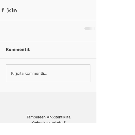
Kommentit
Kirjoita kommentti...
Tampereen Arkkitehtikilta
Korkeakoulunkatu 5
33720 Tampere