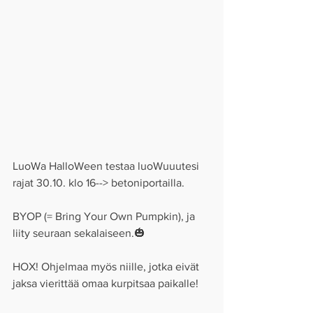
LuoWa HalloWeen testaa luoWuuutesi 
rajat 30.10. klo 16--> betoniportailla.
BYOP (= Bring Your Own Pumpkin), ja 
liity seuraan sekalaiseen.🎃
HOX! Ohjelmaa myös niille, jotka eivät 
jaksa vierittää omaa kurpitsaa paikalle!