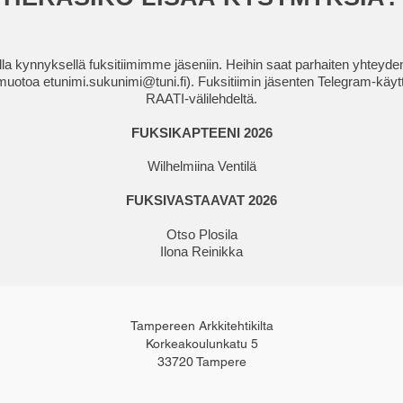
alla kynnyksellä fuksitiimimme jäseniin. Heihin saat parhaiten yhteyd
 muotoa
etunimi.sukunimi@tuni.fi
). Fuksitiimin jäsenten Telegram-käyt
RAATI-välilehdeltä.
FUKSIKAPTEENI 2026
Wilhelmiina Ventilä
FUKSIVASTAAVAT 2026
Otso Plosila
Ilona Reinikka
Tampereen Arkkitehtikilta
Korkeakoulunkatu 5
33720 Tampere