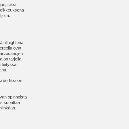
on, siksi
 Poikkeuksena
ijoita.
ä allnighteria
ereella ovat
iarvosanojen
 on tarjolla
a tietyssä
tana.
si dedikseen
van opinnoista
s suorittaa
 niinkään.