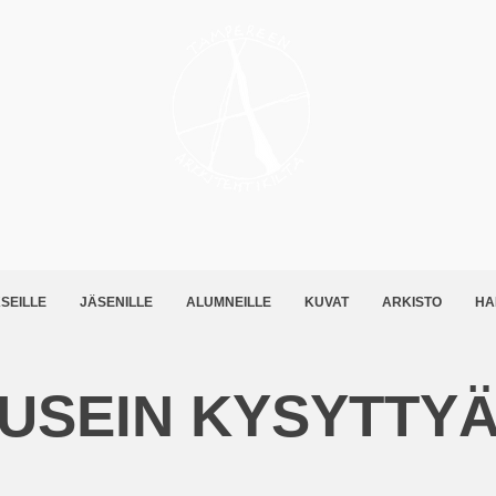
SEILLE
JÄSENILLE
ALUMNEILLE
KUVAT
ARKISTO
HA
USEIN KYSYTTY