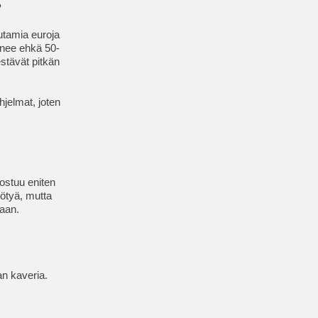
?
utamia euroja
menee ehkä 50-
estävät pitkän
hjelmat, joten
ostuu eniten
ötyä, mutta
kaan.
an kaveria.