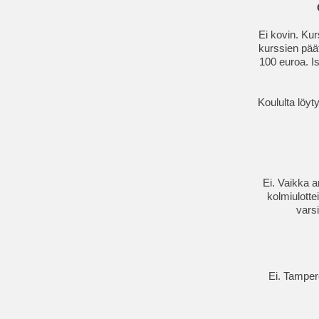
Ei kovin. Kur
kurssien päät
100 euroa. Is
Koululta löyt
Ei. Vaikka a
kolmiulotte
vars
Ei. Tampere