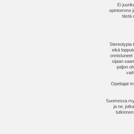
Ei juuri
opintomme ja
tästä 
Stereotypia t
eikä lopput
onnistuneet
sijaan saamm
paljon oh
vaih
Opettajat m
Suomessa myös
ja ne, jot
tutkinnon