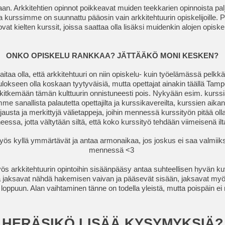
kaan. Arkkitehtien opinnot poikkeavat muiden teekkarien opinnoista palj
 kurssimme on suunnattu pääosin vain arkkitehtuurin opiskelijoille.
ovat kielten kurssit, joissa saattaa olla lisäksi muidenkin alojen opiskel
ONKO OPISKELU RANKKAA? JÄTTÄÄKÖ MONI KESKEN?
aitaa olla, että arkkitehtuuri on niin opiskelu- kuin työelämässä pelkkä
ulokseen olla koskaan tyytyväisiä, mutta opettajat ainakin täällä Tamp
 kitkemään tämän kulttuurin onnistuneesti pois. Nykyään esim. kurss
e sanallista palautetta opettajilta ja kurssikavereilta, kurssien aikana
jausta ja merkittyjä välietappeja, joihin mennessä kurssityön pitää oll
eessa, jotta vältytään siltä, että koko kurssityö tehdään viimeisenä il
yös kyllä ymmärtävät ja antaa armonaikaa, jos joskus ei saa valmiik
mennessä <3
 arkkitehtuurin opintoihin sisäänpääsy antaa suhteellisen hyvän ku
ka jaksavat nähdä hakemisen vaivan ja pääsevät sisään, jaksavat myö
 loppuun. Alan vaihtaminen tänne on todella yleistä, mutta poispäin ei
HERÄSIKÖ LISÄÄ KYSYMYKSIÄ?