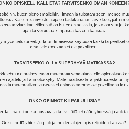
ONKO OPISKELU KALLISTA? TARVITSENKO OMAN KONEEN
ssitöihin, kuten pienoismalleihin, liimaan ja tulostamiseen, menee mu
teeksi. Kalleimpia investointeja on taidekurssien tarvikkeet, joihin 
o osa tarvittavista välineistä on kuitenkin sellaisia, jotka omistat jo, k
ajan tai voi ostaa kimpassa kaverin kanssa.
yy myös tietokoneet, joilla on ilmaisessa käytössä kaikki tarpeelliset o
oma tietokonekaan ei ole pakollinen.
TARVITSEEKO OLLA SUPERHYVÄ MATIKASSA?
rkkitehtuuria mainostetaan matemaattisena alana, niin opinnoissa kor
inen ajattelu ja hahmotuskyky. Matemaattisesta lahjakkuudesta on hy
inaisia matematiikan kursseja ei opinnoissamme ole pakollisena lain
ONKO OPINNOT KILPAILULLISIA?
ella ilmapiiri on kannustava ja kurssitöitä tehdään yhdessä ja auteta
Onko meillä yhteisiä opintoja muiden alojen opiskelijoiden kanssa?