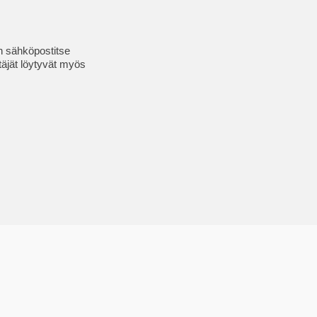
en sähköpostitse
täjät löytyvät myös