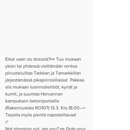
Eikai vaan oo stressiä?👀 Tuu mukaan 
yksin tai yhdessä viettämään rentoa 
piirusteluiltaa Tarkkan ja Tamarkkillan 
järjestämässä pikapiirrosillassa!  Pakkaa 
siis mukaan luonnoslehtiöt, kynät ja 
kumit, ja suuntaa Hervannan 
kampuksen betoniportaille 
(Rakennustalo RO107) 13.3. Klo.18.00—>
Tarjolla myös pientä naposteltavaa!
//
Not stressing out, are you? 👀 Grab your 