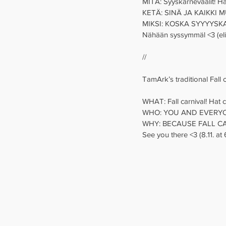
MITÄ: Syyskarnevaalit! Hat
KETÄ: SINÄ JA KAIKKI MUUT!
MIKSI: KOSKA SYYYYSK
Nähään syssymmäl <3 (eli 8
// 
TamArk’s traditional Fall
WHAT: Fall carnival! Hat
WHO: YOU AND EVERYONE E
WHY: BECAUSE FALL CA
See you there <3 (8.11. at