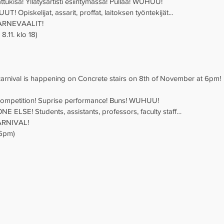
tukisa! Yllätysartisti esiintymässä! Pullaa! WUHUU! 
 Opiskelijat, assarit, proffat, laitoksen työntekijät... 
ARNEVAALIT! 
.11. klo 18) 
 carnival is happening on Concrete stairs on 8th of November at 6pm! 
 competition! Suprise performance! Buns! WUHUU! 
LSE! Students, assistants, professors, faculty staff… 
RNIVAL! 
 6pm)