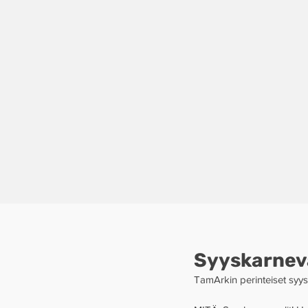
Syyskarnevaa
TamArkin perinteiset syyska