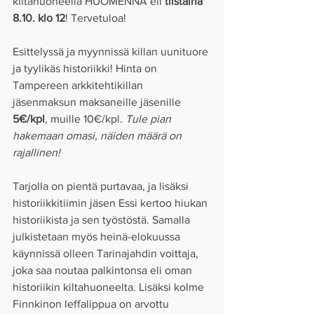
kiltahuoneella HUOMENNA eli 
tiistaina 
8.10. klo 12
! Tervetuloa!
Esittelyssä ja myynnissä killan uunituore 
ja tyylikäs historiikki! Hinta on 
Tampereen arkkitehtikillan 
jäsenmaksun maksaneille jäsenille 
5€/kpl
, muille 10€/kpl. 
Tule pian 
hakemaan omasi, näiden määrä on 
rajallinen!
Tarjolla on pientä purtavaa, ja lisäksi 
historiikkitiimin jäsen Essi kertoo hiukan 
historiikista ja sen työstöstä. Samalla 
julkistetaan myös heinä-elokuussa 
käynnissä olleen Tarinajahdin voittaja, 
joka saa noutaa palkintonsa eli oman 
historiikin kiltahuoneelta. Lisäksi kolme 
Finnkinon leffalippua on arvottu 