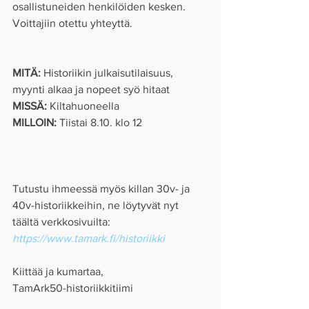
osallistuneiden henkilöiden kesken. 
Voittajiin otettu yhteyttä.
MITÄ: 
Historiikin julkaisutilaisuus, 
myynti alkaa ja nopeet syö hitaat
MISSÄ: 
Kiltahuoneella
MILLOIN: 
Tiistai 8.10. klo 12
Tutustu ihmeessä myös killan 30v- ja 
40v-historiikkeihin, ne löytyvät nyt 
täältä verkkosivuilta: 
https://www.tamark.fi/historiikki
Kiittää ja kumartaa,
TamArk50-historiikkitiimi