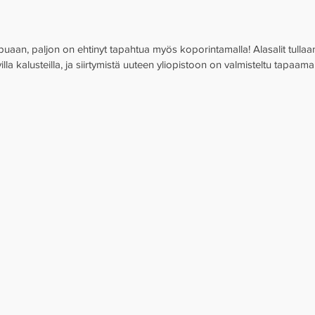
uaan, paljon on ehtinyt tapahtua myös koporintamalla! Alasalit tulla
lla kalusteilla, ja siirtymistä uuteen yliopistoon on valmisteltu tapaamal