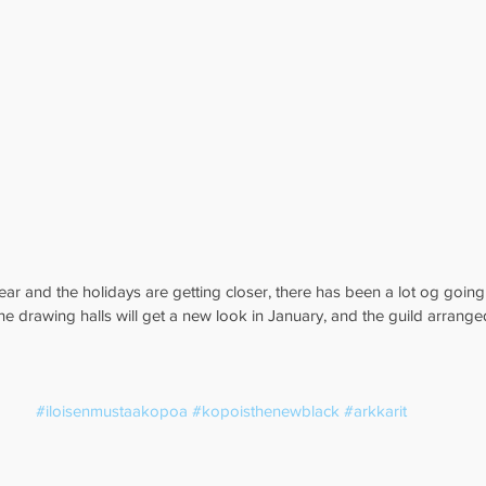
ar and the holidays are getting closer, there has been a lot og going 
The drawing halls will get a new look in January, and the guild arrange
#iloisenmustaakopoa
#kopoisthenewblack
#arkkarit