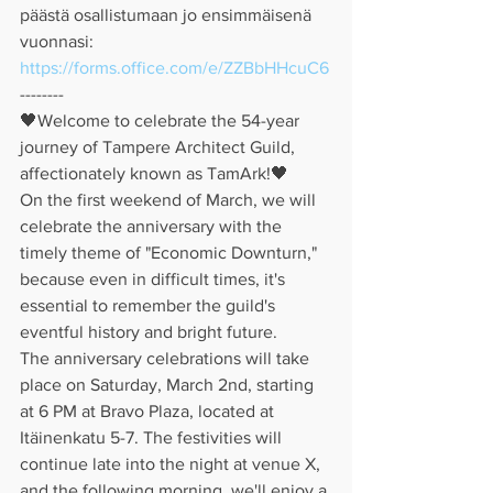
päästä osallistumaan jo ensimmäisenä 
vuonnasi:
https://forms.office.com/e/ZZBbHHcuC6
--------
🖤Welcome to celebrate the 54-year 
journey of Tampere Architect Guild, 
affectionately known as TamArk!🖤
On the first weekend of March, we will 
celebrate the anniversary with the 
timely theme of "Economic Downturn," 
because even in difficult times, it's 
essential to remember the guild's 
eventful history and bright future.
The anniversary celebrations will take 
place on Saturday, March 2nd, starting 
at 6 PM at Bravo Plaza, located at 
Itäinenkatu 5-7. The festivities will 
continue late into the night at venue X, 
and the following morning, we'll enjoy a 