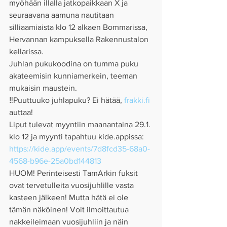
myöhään illalla jatkopaikkaan X ja 
seuraavana aamuna nautitaan 
silliaamiaista klo 12 alkaen Bommarissa, 
Hervannan kampuksella Rakennustalon 
kellarissa.
Juhlan pukukoodina on tumma puku 
akateemisin kunniamerkein, teeman 
mukaisin maustein. 
‼️Puuttuuko juhlapuku? Ei hätää, 
frakki.fi
auttaa!
Liput tulevat myyntiin maanantaina 29.1. 
klo 12 ja myynti tapahtuu kide.appissa:
https://kide.app/events/7d8fcd35-68a0-
4568-b96e-25a0bd144813
HUOM! Perinteisesti TamArkin fuksit 
ovat tervetulleita vuosijuhlille vasta 
kasteen jälkeen! Mutta hätä ei ole 
tämän näköinen! Voit ilmoittautua 
nakkeileimaan vuosijuhliin ja näin 