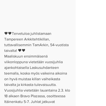
🖤🖤Tervetuloa juhlistamaan 
Tampereen Arkkitehtikillan, 
tuttavallisemmin TamArkin, 54-vuotista 
taivalta! 🖤🖤
Maaliskuun ensimmäisenä 
viikonloppuna vietetään vuosijuhlia 
ajankohtaisella Laskusuhdanteen 
teemalla, koska myös vaikeina aikoina 
on hyvä muistaa killan vaiheikasta 
taivalta ja kirkasta tulevaisuutta.
Vuosijuhlia vietetään lauantaina 2.3. klo 
18 alkaen Bravo Plazassa, osoitteessa 
Itäinenkatu 5-7. Juhlat jatkuvat 