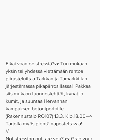
Eikai vaan oo stressiä?👀 Tuu mukaan 
yksin tai yhdessä viettämään rentoa 
piirusteluiltaa Tarkkan ja Tamarkkillan 
järjestämässä pikapiirrosillassa!  Pakkaa 
siis mukaan luonnoslehtiöt, kynät ja 
kumit, ja suuntaa Hervannan 
kampuksen betoniportaille 
(Rakennustalo RO107) 13.3. Klo.18.00—>
Tarjolla myös pientä naposteltavaa!
//
Not stressing out, are you? 👀 Grab your 