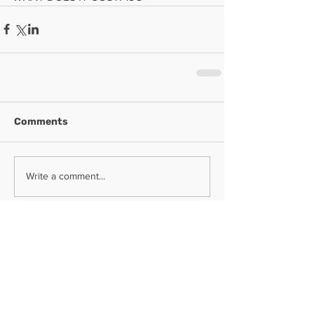
Comments
Write a comment...
Tampereen Arkkitehtikilta
Korkeakoulunkatu 5
33720 Tampere