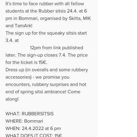
It's time to face rubber with all fellow 
students at the Rubber sitsis 24.4. at 6 
pm in Bommari, organised by Skilta, MIK 
and TamArk! 
The sign up for the squeaky sitsis start 
3.4. at 						
	  	12pm from link published 
later. The sign-up closes 7.4. The price 
for the ticket is 15€. 
Dress up (in overalls and some rubbery 
accessories) - we promise you 
encounters, rubbery surprises and hot 
end of spring sitsi ambiance! Come 
along! 
WHAT: RUBBERSITSIS 
WHERE: Bommari 
WHEN: 24.4.2022 at 6 pm 
WHAT DOES IT COST: 15€