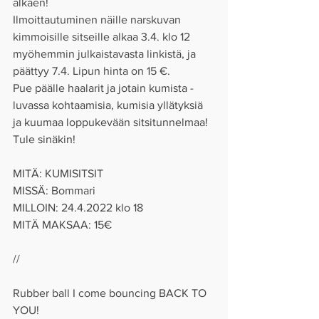
alkaen! 
Ilmoittautuminen näille narskuvan 
kimmoisille sitseille alkaa 3.4. klo 12 
myöhemmin julkaistavasta linkistä, ja 
päättyy 7.4. Lipun hinta on 15 €. 
Pue päälle haalarit ja jotain kumista - 
luvassa kohtaamisia, kumisia yllätyksiä 
ja kuumaa loppukevään sitsitunnelmaa! 
Tule sinäkin! 
MITÄ: KUMISITSIT 
MISSÄ: Bommari 
MILLOIN: 24.4.2022 klo 18 
MITÄ MAKSAA: 15€ 
// 
Rubber ball I come bouncing BACK TO 
YOU! 