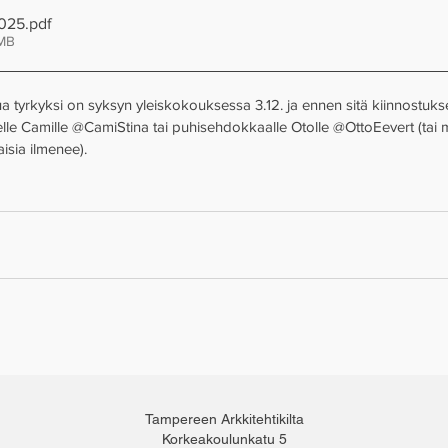
2025
.pdf
6MB
tua tyrkyksi on syksyn yleiskokouksessa 3.12. ja ennen sitä kiinnostuk
elle Camille @CamiStina tai puhisehdokkaalle Otolle @OttoEevert (tai m
isia ilmenee).
Tampereen Arkkitehtikilta
Korkeakoulunkatu 5