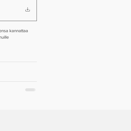
sensa kannattaa 
uille 