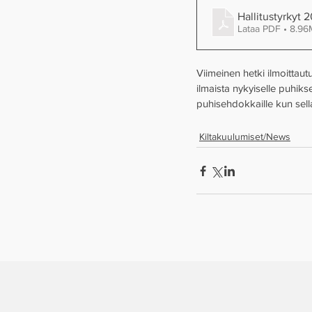
Hallitustyrkyt 
Lataa PDF • 8.9
Viimeinen hetki ilmoittau
ilmaista nykyiselle puhiks
puhisehdokkaille kun sella
Kiltakuulumiset/News