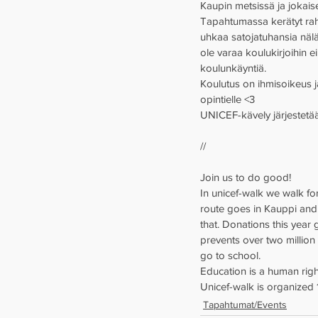
Kaupin metsissä ja jokais
Tapahtumassa kerätyt rah
uhkaa satojatuhansia nälän
ole varaa koulukirjoihin ei
koulunkäyntiä. 
Koulutus on ihmisoikeus j
opintielle <3 
UNICEF-kävely järjestetää
// 
Join us to do good! 
In unicef-walk we walk fo
route goes in Kauppi and 
that. Donations this year 
prevents over two million
go to school. 
Education is a human right
Unicef-walk is organized 
Tapahtumat/Events