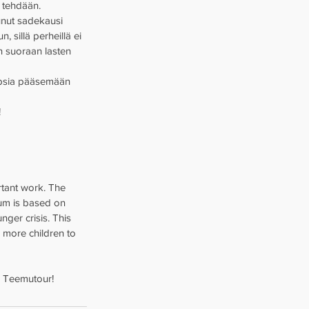
 tehdään. 
unut sadekausi 
 sillä perheillä ei 
an suoraan lasten 
lapsia pääsemään 
 
rtant work. The 
sum is based on 
nger crisis. This 
 more children to 
s Teemutour! 