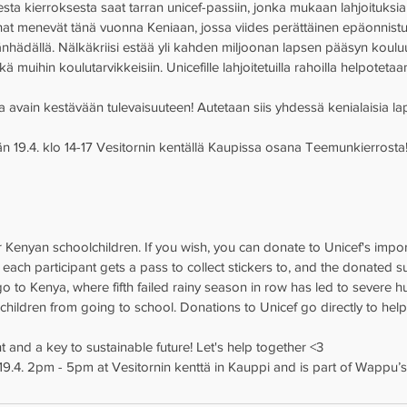
esta kierroksesta saat tarran unicef-passiin, jonka mukaan lahjoituksia
at menevät tänä vuonna Keniaan, jossa viides perättäinen epäonnist
hädällä. Nälkäkriisi estää yli kahden miljoonan lapsen pääsyn kouluun,
kä muihin koulutarvikkeisiin. Unicefille lahjoitetuilla rahoilla helpoteta
a avain kestävään tulevaisuuteen! Autetaan siis yhdessä kenialaisia 
n 19.4. klo 14-17 Vesitornin kentällä Kaupissa osana Teemunkierrosta!
r Kenyan schoolchildren. If you wish, you can donate to Unicef's impo
each participant gets a pass to collect stickers to, and the donated 
go to Kenya, where fifth failed rainy season in row has led to severe hu
 children from going to school. Donations to Unicef go directly to help
 and a key to sustainable future! Let's help together <3 
19.4. 2pm - 5pm at Vesitornin kenttä in Kauppi and is part of Wappu’