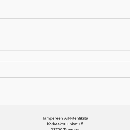
Tampereen Arkkitehtikilta
Korkeakoulunkatu 5
33720 Tampere