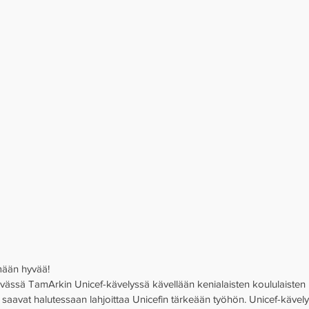
ään hyvää! 
tävässä TamArkin Unicef-kävelyssä kävellään kenialaisten koululaisten 
saavat halutessaan lahjoittaa Unicefin tärkeään työhön. Unicef-kävelyn